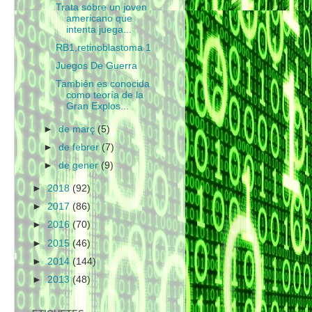
Trata sobre un joven
americano que
intenta juega...
RB1,retinoblastoma 1
Juegos De Guerra
También es conocida
como teoría de la
Gran Explos...
►
de març
(5)
►
de febrer
(7)
►
de gener
(9)
►
2018
(92)
►
2017
(86)
►
2016
(70)
►
2015
(46)
►
2014
(144)
►
2013
(48)