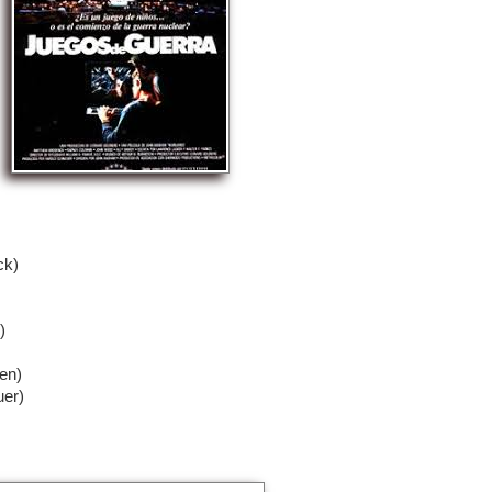
ck)
)
en)
uer)