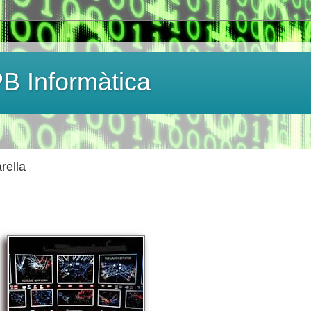
B Informàtica
rella