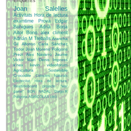
ETIQUETES
Joan Salelles
Activitats
Hora de lectura
examtime
Prova
Edgar
Bohigues
Adrià
Borja
Aitor Bono
alex climent
Adrián M
Treballs
Arancha
Gil
Alfonso
Carla Sánchez
Todor
Joan Moreno
Poligons
Prezi
Alex Navarro
Jaume
Victor Mari
Denis
Impress
k'nex
kevin
videoforum
Agricultura Sostenible
Crocodile
Ciències Naturals
Electricitat
Hora de lectura.
Realtimeboard
projecte
''war
game''
BON NADAL
Diego.R
Polígons
AGRÍCOLAS
1983