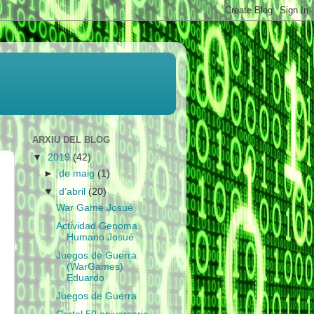
ARXIU DEL BLOG
▼
2019
(42)
►
de maig
(1)
▼
d’abril
(20)
War Game Josué
Actividad Genoma
Humano Josué
Juegos de Guerra
(WarGames)
Eduardo
Juegos de Guerra