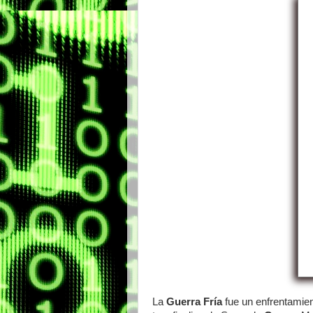
La
Guerra Fría
fue un enfrentamiento