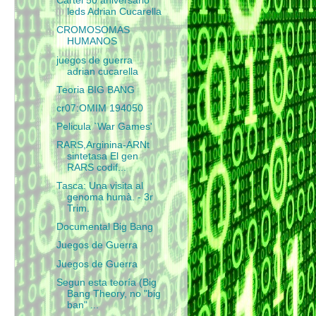
Cartel 50 aniversario
leds Adrian Cucarella
CROMOSOMAS
HUMANOS
juegos de guerra
adrian cucarella
Teoria BIG BANG
cr07:OMIM 194050
Pelicula `War Games'
RARS,Arginina-ARNt
sintetasa El gen
RARS codif...
Tasca: Una visita al
genoma humà. - 3r
Trim.
Documental Big Bang
Juegos de Guerra
Juegos de Guerra
Segun esta teoría (Big
Bang Theory, no "big
ban" ...