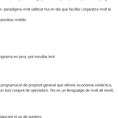
aradigma molt utilitzat hui en dia que facilita i organitza molt la
spositius mòbils.
rama en java, pot resultar lent.
 programació de propòsit general que ofereix economia sintàctica,
 i un bon conjunt de operadors. No es un llenguatge de molt alt nivell,
jançant el us de punters.