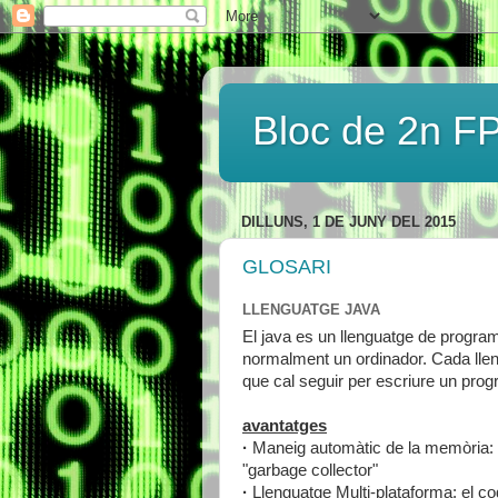
Bloc de 2n FP
DILLUNS, 1 DE JUNY DEL 2015
GLOSARI
LLENGUATGE JAVA
El java es un llenguatge de program
normalment un ordinador. Cada lleng
que cal seguir per escriure un prog
avantatges
·
Maneig automàtic de la memòria: e
"garbage collector"
·
Llenguatge Multi-plataforma: el cod