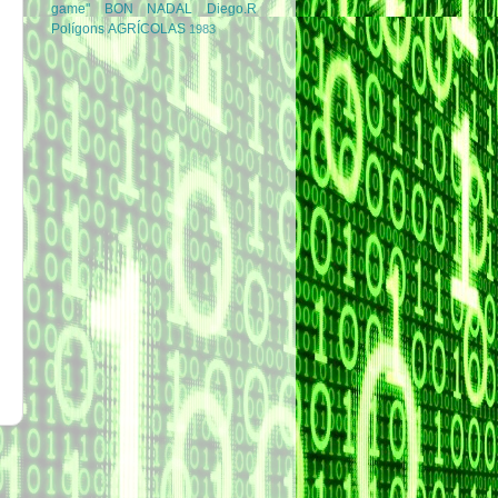
game''
BON NADAL
Diego.R
Polígons
AGRÍCOLAS
1983
s