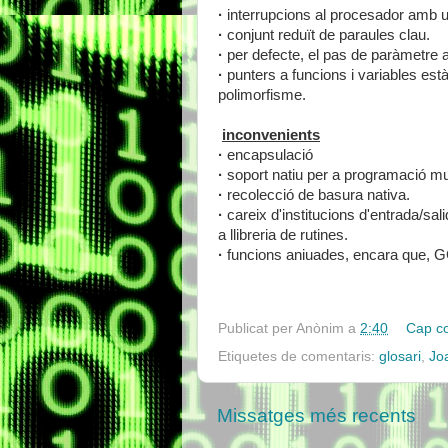
·
interrupcions al procesador amb u
·
conjunt reduït de paraules clau.
·
per defecte, el pas de paràmetre a
·
punters a funcions i variables est
polimorfisme.
inconvenients
·
encapsulació
·
soport natiu per a programació mul
·
recolecció de basura nativa.
·
careix d'institucions d'entrada/sa
a llibreria de rutines.
·
funcions aniuades, encara que, G
Publicat per
Anònim
a
2:40
Cap c
Etiquetes de comentaris:
glosari
,
Jo
Missatges més recents