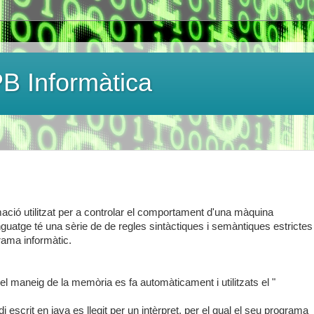
B Informàtica
ació utilitzat per a controlar el comportament d'una màquina
uatge té una sèrie de de regles sintàctiques i semàntiques estrictes
rama informàtic.
l maneig de la memòria es fa automàticament i utilitzats el "
i escrit en java es llegit per un intèrpret, per el qual el seu programa