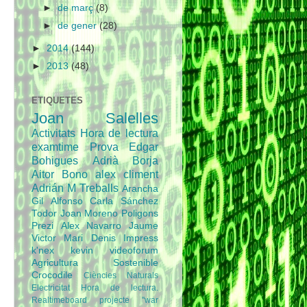
►
de març
(8)
►
de gener
(28)
►
2014
(144)
►
2013
(48)
ETIQUETES
Joan Salelles
Activitats
Hora de lectura
examtime
Prova
Edgar
Bohigues
Adrià
Borja
Aitor Bono
alex climent
Adrián M
Treballs
Arancha
Gil
Alfonso
Carla Sánchez
Todor
Joan Moreno
Poligons
Prezi
Alex Navarro
Jaume
Victor Mari
Denis
Impress
k'nex
kevin
videoforum
Agricultura Sostenible
Crocodile
Ciències Naturals
Electricitat
Hora de lectura.
Realtimeboard
projecte
''war