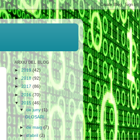
ARXIU DEL BLOG
►
2019
(42)
►
2018
(92)
►
2017
(86)
►
2016
(70)
▼
2015
(46)
▼
de juny
(1)
GLOSARI
►
de maig
(7)
►
d’abril
(2)