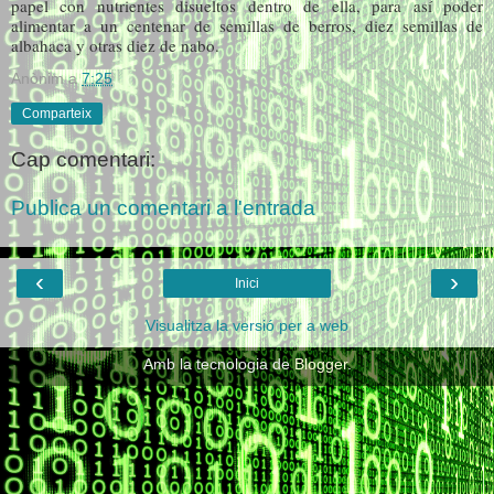
papel con nutrientes disueltos dentro de ella, para así poder
alimentar a un centenar de semillas de berros, diez semillas de
albahaca y otras diez de nabo.
Anònim
a
7:25
Comparteix
Cap comentari:
Publica un comentari a l'entrada
‹
›
Inici
Visualitza la versió per a web
Amb la tecnologia de
Blogger
.