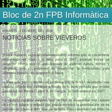
Bloc de 2n FPB Informàtica
DIMARTS, 4 DE MARÇ DEL 2014
NOTICIAS SOBRE VIEVEROS
NASA (agencia espacial estadounidense) informó que se encuentran
preparando un viaje a la luna para el 2015, piensan enviar un
pequeño vivero con el que tratarán de cultivar nabos, berros y
albahaca, con el propósito de desarrollar la horticultura para
alimento humano en la superficie lunar.
Para este primer intento de germinación, la NASA desarrollo una
cámara sellada que enviaran a bordo de la nave privada que resulte
ganadora del Premio Lunar X de Google, la cual arrancó en 2007.
La agencia espacial asegura, que su idea es desarrollar una cámara
de cultivo simple y sellada que pueda sostener la germinación en un
periodo de cinco a diez días en la luna. Está contendrá un filtro de