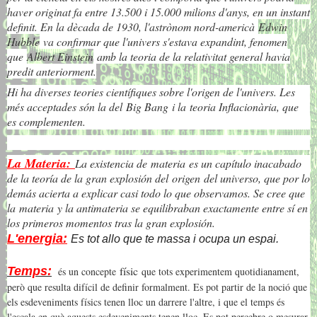
haver originat fa entre 13.500 i 15.000 milions d'anys, en un instant
definit. En la dècada de 1930, l'astrònom nord-americà
Edwin
Hubble
va confirmar que l'univers s'estava expandint, fenomen
que
Albert Einstein
amb la teoria de la relativitat general havia
predit anteriorment.
Hi ha diverses teories científiques sobre l'origen de l'univers. Les
més acceptades són la del Big Bang i la teoria Inflacionària, que
es complementen.
La Materia:
La existencia de
materia
es un capítulo inacabado
de la teoría de la gran explosión del
origen
del universo, que por lo
demás acierta a explicar casi todo lo que observamos. Se cree que
la
materia
y la antimateria se equilibraban exactamente entre sí en
los primeros momentos tras la gran explosión.
L'energia:
Es tot allo que te massa i ocupa un espai.
físic
Temps:
és un concepte
que tots experimentem quotidianament,
però que resulta difícil de definir formalment. Es pot partir de la noció que
els esdeveniments físics tenen lloc un darrere l'altre, i que el temps és
l'escala en què aquests esdeveniments tenen lloc. Es pot percebre o mesurar