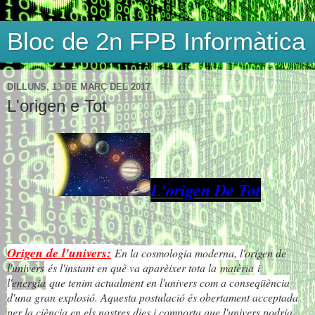
Bloc de 2n FPB Informàtica
DILLUNS, 13 DE MARÇ DEL 2017
L'origen e Tot
L'origen De Tot
Origen de l'univers:
En la cosmologia moderna, l'
origen de
l'univers
és l'instant en què va aparèixer tota la
matèria
i
l'
energia
que tenim actualment en l'univers com a conseqüència
d'una gran explosió. Aquesta postulació és obertament acceptada
per la ciència en els nostres dies i comporta que l'univers podria