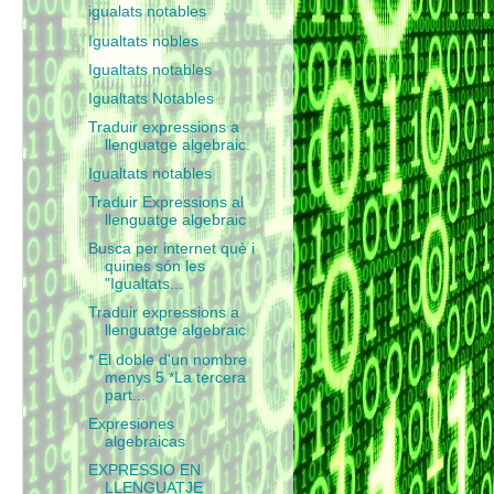
igualats notables
Igualtats nobles
Igualtats notables
Igualtats Notables
Traduir expressions a
llenguatge algebraic.
Igualtats notables
Traduir Expressions al
llenguatge algebraic
Busca per internet què i
quines són les
"Igualtats...
Traduir expressions a
llenguatge algebraic
* El doble d'un nombre
menys 5 *La tercera
part...
Expresiones
algebraicas
EXPRESSIO EN
LLENGUATJE