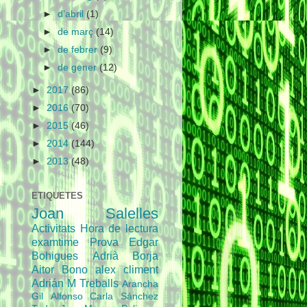
►
d’abril
(1)
►
de març
(14)
►
de febrer
(9)
►
de gener
(12)
►
2017
(86)
►
2016
(70)
►
2015
(46)
►
2014
(144)
►
2013
(48)
ETIQUETES
Joan Salelles
Activitats
Hora de lectura
examtime
Prova
Edgar
Bohigues
Adrià
Borja
Aitor Bono
alex climent
Adrián M
Treballs
Arancha
Gil
Alfonso
Carla Sánchez