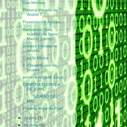
Gas Monkey
Primera entrada de
Andrei.T
Presentación Andrea
Bienvenido Hola,
buenas me llamo
Marius y teng...
primera entrada de
nicolas
Curs fp basica
1.-Presentación de
prueba
primera entrada Josue
PRIMERA ENTRADA
DE JOAN
SICARIO DEL
MAL
Primera entra de Fran
►
de juny
(9)
►
de maig
(9)