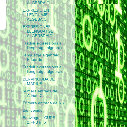
ALGEBRAIC
EXPRESIO EN
LENGUAJE
ALGEBAIC
EXPRESIONES
LLENGUATGE
ALGERBRAIC
a
Traduir expressions a
llenguatge algebraic
llenguatge algebraic ,
Eduardo
Traduir expressions a
llenguatge algebraic
BENVINGUDA DE
MARIUS
primera entrada de
Adrian.C
Primera entrada de Niki
Bienvenido
Benvingut - CURS
2.FPB Info