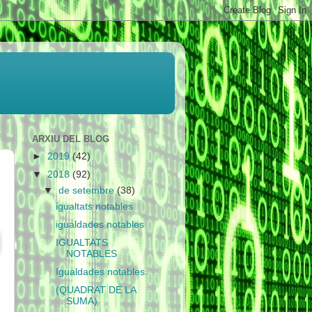
ARXIU DEL BLOG
►
2019
(42)
▼
2018
(92)
▼
de setembre
(38)
igualtats notables
igualdades notables
IGUALTATS
NOTABLES
Igualdades notables.
(QUADRAT DE LA
SUMA)