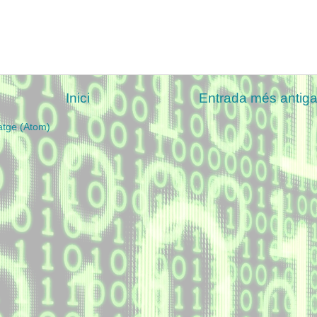
Inici
Entrada més antig
atge (Atom)