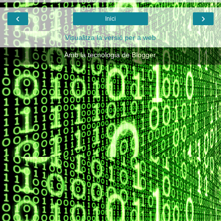
‹
›
Inici
Visualitza la versió per a web
Amb la tecnologia de
Blogger
.